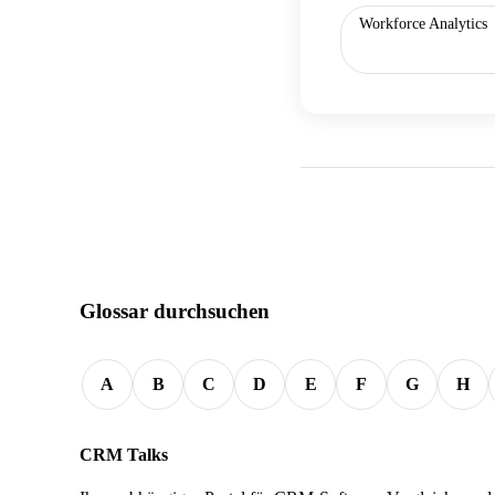
Workforce Analytics
Glossar durchsuchen
A
B
C
D
E
F
G
H
CRM Talks