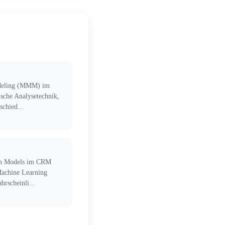
deling (MMM) im
ische Analysetechnik,
schied...
ion Models im CRM
Machine Learning
hrscheinli...