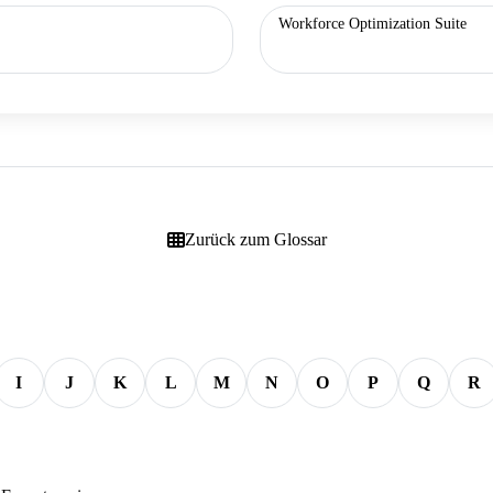
Workforce Optimization Suite
Zurück zum Glossar
I
J
K
L
M
N
O
P
Q
R