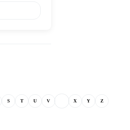
W
S
T
U
V
X
Y
Z