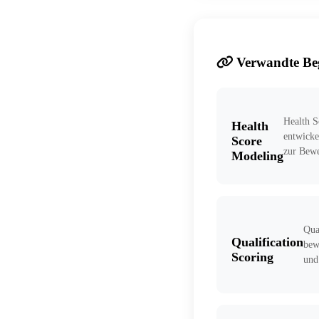
Verwandte Beg
Health 
Health
entwicke
Score
zur Bewe
Modeling
Qua
Qualification
bew
Scoring
und