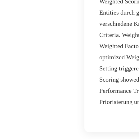
Weighted Scori
Entities durch 
verschiedene Kr
Criteria. Weigh
Weighted Factor
optimized Weig
Setting trigge
Scoring showed 
Performance Tr
Priorisierung u