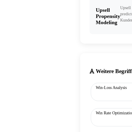
Upsell
Upsell
predict
Propensity
Kunden
Modeling
Weitere Begrif
Win-Loss Analysis
Win Rate Optimizati