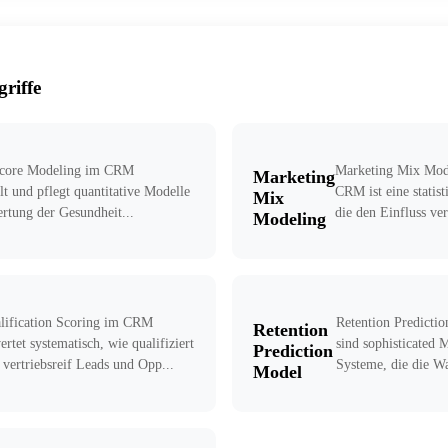
riffe
Score Modeling im CRM
Marketing Mix Mo
Marketing
lt und pflegt quantitative Modelle
CRM ist eine statist
Mix
rtung der Gesundheit...
die den Einfluss ver
Modeling
lification Scoring im CRM
Retention Predict
Retention
ertet systematisch, wie qualifiziert
sind sophisticated 
Prediction
 vertriebsreif Leads und Opp...
Systeme, die die Wa
Model