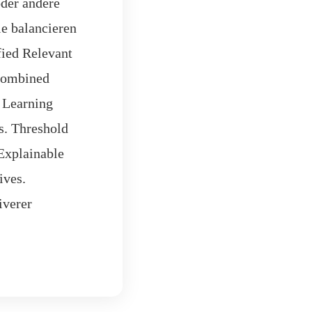
der andere
e balancieren
fied Relevant
 combined
 Learning
s. Threshold
Explainable
ives.
iverer