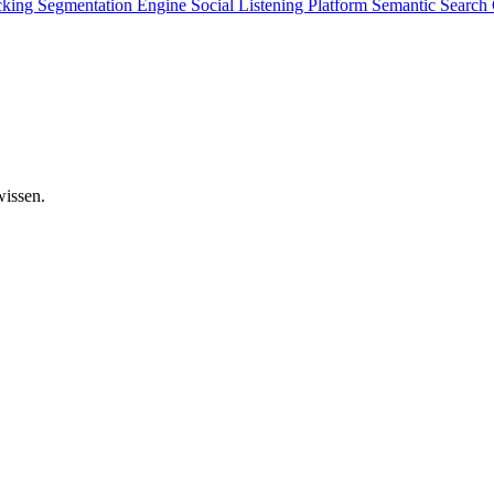
cking
Segmentation Engine
Social Listening Platform
Semantic Searc
wissen.