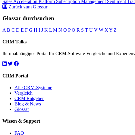
Sales Acceleration Platform
Subscription Management
Sentiment Tra
Zurück zum Glossar
Glossar durchsuchen
A
B
C
D
E
F
G
H
I
J
K
L
M
N
O
P
Q
R
S
T
U
V
W
X
Y
Z
CRM Talks
Ihr unabhängiges Portal für CRM-Software Vergleiche und Experten
CRM Portal
Alle CRM-Systeme
Vergleich
CRM Ratgeber
Blog & News
Glossar
Wissen & Support
FAQ