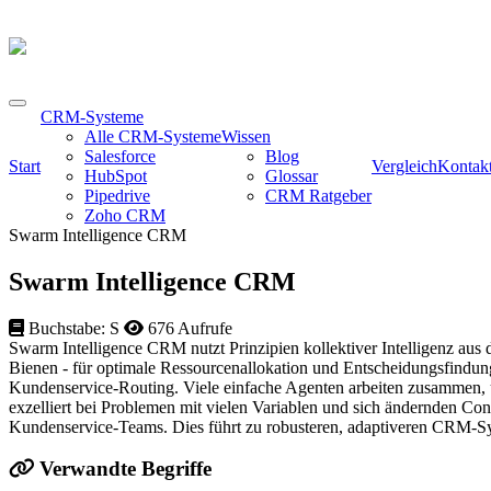
CRM-Systeme
Alle CRM-Systeme
Wissen
Salesforce
Blog
Start
Vergleich
Kontak
HubSpot
Glossar
Pipedrive
CRM Ratgeber
Zoho CRM
Swarm Intelligence CRM
Swarm Intelligence CRM
Buchstabe: S
676 Aufrufe
Swarm Intelligence CRM nutzt Prinzipien kollektiver Intelligenz a
Bienen - für optimale Ressourcenallokation und Entscheidungsfin
Kundenservice-Routing. Viele einfache Agenten arbeiten zusammen, u
exzelliert bei Problemen mit vielen Variablen und sich ändernden C
Kundenservice-Teams. Dies führt zu robusteren, adaptiveren CRM-Sy
Verwandte Begriffe