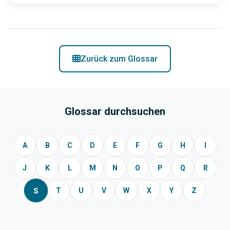
Zurück zum Glossar
Glossar durchsuchen
A
B
C
D
E
F
G
H
I
J
K
L
M
N
O
P
Q
R
S
T
U
V
W
X
Y
Z