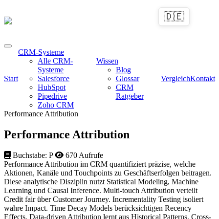
🇩🇪
CRM-Systeme
Alle CRM-
Wissen
Systeme
Blog
Start
Salesforce
Glossar
Vergleich
Kontakt
HubSpot
CRM
Pipedrive
Ratgeber
Zoho CRM
Performance Attribution
Performance Attribution
Buchstabe: P
670 Aufrufe
Performance Attribution im CRM quantifiziert präzise, welche
Aktionen, Kanäle und Touchpoints zu Geschäftserfolgen beitragen.
Diese analytische Disziplin nutzt Statistical Modeling, Machine
Learning und Causal Inference. Multi-touch Attribution verteilt
Credit fair über Customer Journey. Incrementality Testing isoliert
wahre Impact. Time Decay Models berücksichtigen Recency
Effects. Data-driven Attribution lernt aus Historical Patterns. Cross-