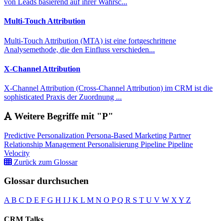
von Leads basierend auf ihrer Wahrsc...
Multi-Touch Attribution
Multi-Touch Attribution (MTA) ist eine fortgeschrittene
Analysemethode, die den Einfluss verschieden...
X-Channel Attribution
X-Channel Attribution (Cross-Channel Attribution) im CRM ist die
sophisticated Praxis der Zuordnung ...
Weitere Begriffe mit "P"
Predictive Personalization
Persona-Based Marketing
Partner
Relationship Management
Personalisierung
Pipeline
Pipeline
Velocity
Zurück zum Glossar
Glossar durchsuchen
A
B
C
D
E
F
G
H
I
J
K
L
M
N
O
P
Q
R
S
T
U
V
W
X
Y
Z
CRM Talks