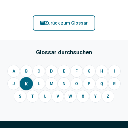
Zurück zum Glossar
Glossar durchsuchen
A
B
C
D
E
F
G
H
I
K
J
L
M
N
O
P
Q
R
S
T
U
V
W
X
Y
Z