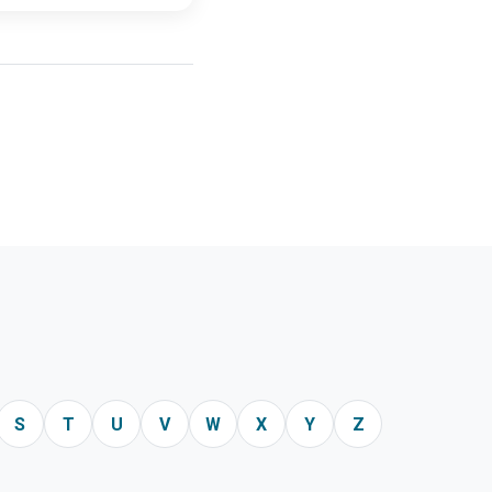
S
T
U
V
W
X
Y
Z