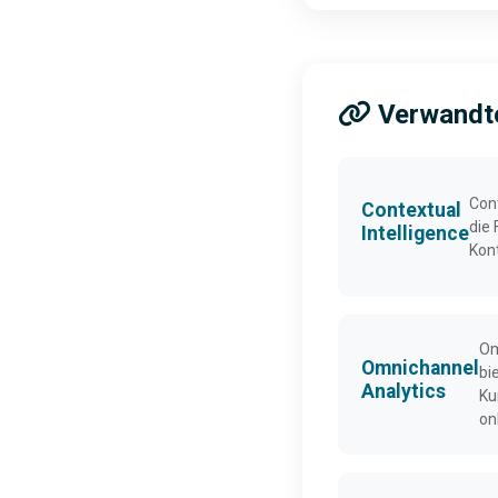
Verwandte
Cont
Contextual
die 
Intelligence
Kont
Om
Omnichannel
bi
Analytics
Ku
onl