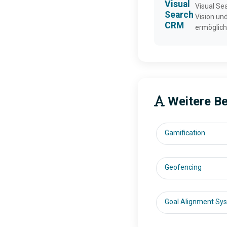
Visual
Visual Se
Search
Vision un
CRM
ermögliche
Weitere Beg
Gamification
Geofencing
Goal Alignment Sy