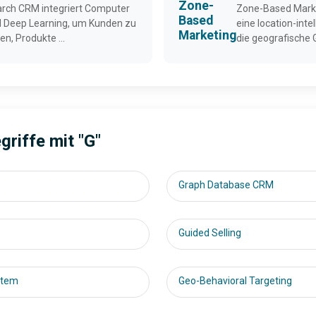
Zone-
arch CRM integriert Computer
Zone-Based Marke
Based
d Deep Learning, um Kunden zu
eine location-intel
Marketing
n, Produkte ...
die geografische Ge
riffe mit "G"
Graph Database CRM
Guided Selling
stem
Geo-Behavioral Targeting