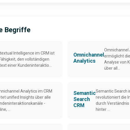
 Begriffe
Omnichannel 
extual Intelligence im CRM ist
Omnichannel
ermöglicht die
Fähigkeit, den vollständigen
Analytics
Analyse von K
ext einer Kundeninteraktio...
über all...
nichannel Analytics im CRM
Semantic Search 
Semantic
etet unified Insights über alle
revolutioniert die
Search
ndeninteraktionskanäle -
durch Verständnis
CRM
ine, ...
hinter ...