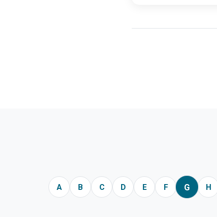
G
A
B
C
D
E
F
H