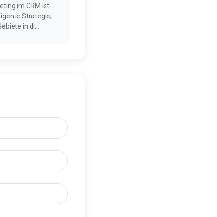
ting im CRM ist
ligente Strategie,
biete in di...