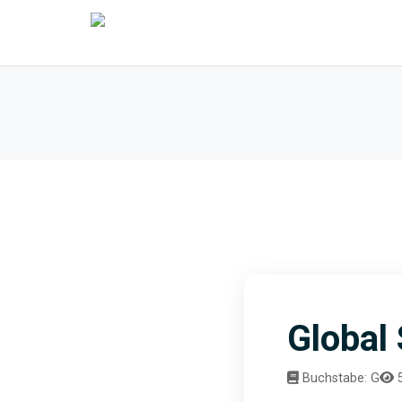
Global
Buchstabe: G
5