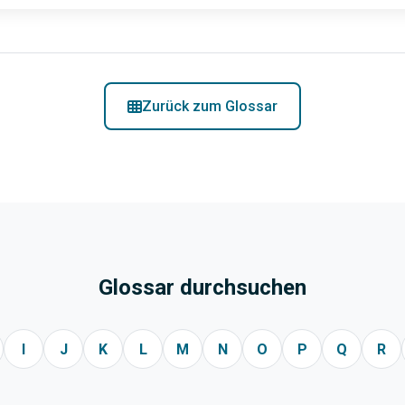
Zurück zum Glossar
Glossar durchsuchen
I
J
K
L
M
N
O
P
Q
R