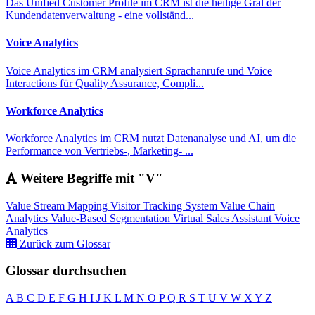
Das Unified Customer Profile im CRM ist die heilige Gral der
Kundendatenverwaltung - eine vollständ...
Voice Analytics
Voice Analytics im CRM analysiert Sprachanrufe und Voice
Interactions für Quality Assurance, Compli...
Workforce Analytics
Workforce Analytics im CRM nutzt Datenanalyse und AI, um die
Performance von Vertriebs-, Marketing- ...
Weitere Begriffe mit "V"
Value Stream Mapping
Visitor Tracking System
Value Chain
Analytics
Value-Based Segmentation
Virtual Sales Assistant
Voice
Analytics
Zurück zum Glossar
Glossar durchsuchen
A
B
C
D
E
F
G
H
I
J
K
L
M
N
O
P
Q
R
S
T
U
V
W
X
Y
Z