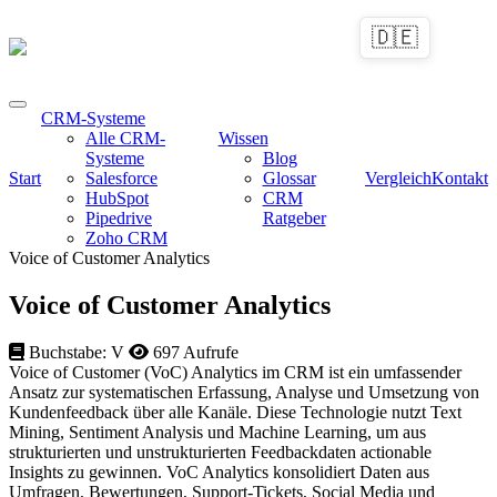
🇩🇪
CRM-Systeme
Alle CRM-
Wissen
Systeme
Blog
Start
Salesforce
Glossar
Vergleich
Kontakt
HubSpot
CRM
Pipedrive
Ratgeber
Zoho CRM
Voice of Customer Analytics
Voice of Customer Analytics
Buchstabe: V
697 Aufrufe
Voice of Customer (VoC) Analytics im CRM ist ein umfassender
Ansatz zur systematischen Erfassung, Analyse und Umsetzung von
Kundenfeedback über alle Kanäle. Diese Technologie nutzt Text
Mining, Sentiment Analysis und Machine Learning, um aus
strukturierten und unstrukturierten Feedbackdaten actionable
Insights zu gewinnen. VoC Analytics konsolidiert Daten aus
Umfragen, Bewertungen, Support-Tickets, Social Media und