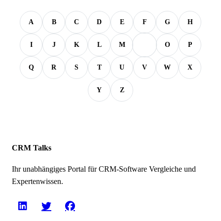
A
B
C
D
E
F
G
H
N
I
J
K
L
M
O
P
Q
R
S
T
U
V
W
X
Y
Z
CRM Talks
Ihr unabhängiges Portal für CRM-Software Vergleiche und
Expertenwissen.