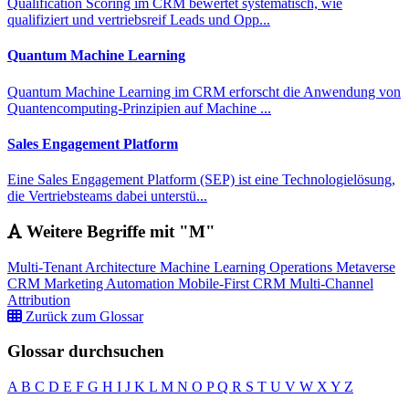
Qualification Scoring im CRM bewertet systematisch, wie
qualifiziert und vertriebsreif Leads und Opp...
Quantum Machine Learning
Quantum Machine Learning im CRM erforscht die Anwendung von
Quantencomputing-Prinzipien auf Machine ...
Sales Engagement Platform
Eine Sales Engagement Platform (SEP) ist eine Technologielösung,
die Vertriebsteams dabei unterstü...
Weitere Begriffe mit "M"
Multi-Tenant Architecture
Machine Learning Operations
Metaverse
CRM
Marketing Automation
Mobile-First CRM
Multi-Channel
Attribution
Zurück zum Glossar
Glossar durchsuchen
A
B
C
D
E
F
G
H
I
J
K
L
M
N
O
P
Q
R
S
T
U
V
W
X
Y
Z