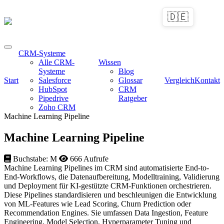
🇩🇪
CRM-Systeme
Alle CRM-
Wissen
Systeme
Blog
Start
Salesforce
Glossar
Vergleich
Kontakt
HubSpot
CRM
Pipedrive
Ratgeber
Zoho CRM
Machine Learning Pipeline
Machine Learning Pipeline
Buchstabe: M
666 Aufrufe
Machine Learning Pipelines im CRM sind automatisierte End-to-
End-Workflows, die Datenaufbereitung, Modelltraining, Validierung
und Deployment für KI-gestützte CRM-Funktionen orchestrieren.
Diese Pipelines standardisieren und beschleunigen die Entwicklung
von ML-Features wie Lead Scoring, Churn Prediction oder
Recommendation Engines. Sie umfassen Data Ingestion, Feature
Engineering, Model Selection, Hyperparameter Tuning und