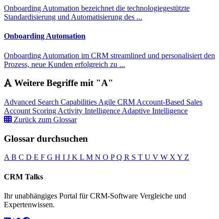
Onboarding Automation bezeichnet die technologiegestützte
Standardisierung und Automatisierung des ...
Onboarding Automation
Onboarding Automation im CRM streamlined und personalisiert den
Prozess, neue Kunden erfolgreich zu ...
Weitere Begriffe mit "A"
Advanced Search Capabilities
Agile CRM
Account-Based Sales
Account Scoring
Activity Intelligence
Adaptive Intelligence
Zurück zum Glossar
Glossar durchsuchen
A
B
C
D
E
F
G
H
I
J
K
L
M
N
O
P
Q
R
S
T
U
V
W
X
Y
Z
CRM Talks
Ihr unabhängiges Portal für CRM-Software Vergleiche und
Expertenwissen.