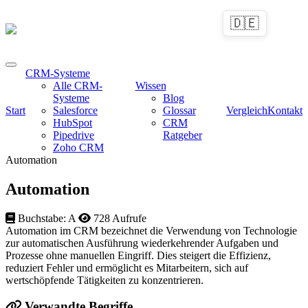
🇩🇪
CRM-Systeme
Alle CRM-
Wissen
Systeme
Blog
Start
Salesforce
Glossar
Vergleich
Kontakt
HubSpot
CRM
Pipedrive
Ratgeber
Zoho CRM
Automation
Automation
Buchstabe: A
728 Aufrufe
Automation im CRM bezeichnet die Verwendung von Technologie
zur automatischen Ausführung wiederkehrender Aufgaben und
Prozesse ohne manuellen Eingriff. Dies steigert die Effizienz,
reduziert Fehler und ermöglicht es Mitarbeitern, sich auf
wertschöpfende Tätigkeiten zu konzentrieren.
Verwandte Begriffe