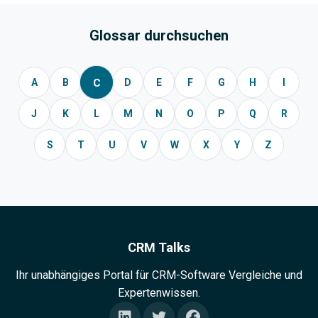
Glossar durchsuchen
C
A
B
D
E
F
G
H
I
J
K
L
M
N
O
P
Q
R
S
T
U
V
W
X
Y
Z
CRM Talks
Ihr unabhängiges Portal für CRM-Software Vergleiche und
Expertenwissen.