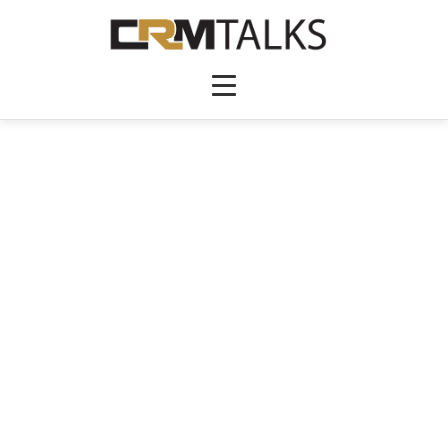
SU
SuperOffice
Skandinavisches CRM mit über 30 Jahren Erfahrung,
umfassender Marketing-Automation, Service-
Integration und DSGVO-Konformität für europäische
Unternehmen mit komplexen Kundenbeziehungen.
★★★★☆
• von SuperOffice
4.4/5
(500 Bewertungen)