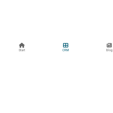
© 2026 CRMTalks. Alle Rechte vorbehalten.
Start
CRM
Blog