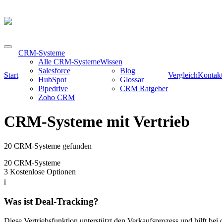
CRM-Systeme
Alle CRM-Systeme
Wissen
Salesforce
Blog
Start
Vergleich
Kontak
HubSpot
Glossar
Pipedrive
CRM Ratgeber
Zoho CRM
CRM-Systeme mit Vertrieb
20 CRM-Systeme gefunden
20
CRM-Systeme
3
Kostenlose Optionen
ℹ️
Was ist Deal-Tracking?
Diese Vertriebsfunktion unterstützt den Verkaufsprozess und hilft bei