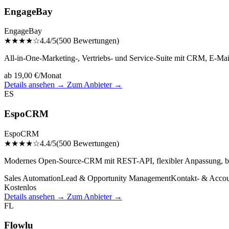
EngageBay
EngageBay
★★★★☆
4.4/5
(500 Bewertungen)
All-in-One-Marketing-, Vertriebs- und Service-Suite mit CRM, E-Ma
ab 19,00 €/Monat
Details ansehen →
Zum Anbieter →
ES
EspoCRM
EspoCRM
★★★★☆
4.4/5
(500 Bewertungen)
Modernes Open-Source-CRM mit REST-API, flexibler Anpassung, benut
Sales Automation
Lead & Opportunity Management
Kontakt- & Acco
Kostenlos
Details ansehen →
Zum Anbieter →
FL
Flowlu