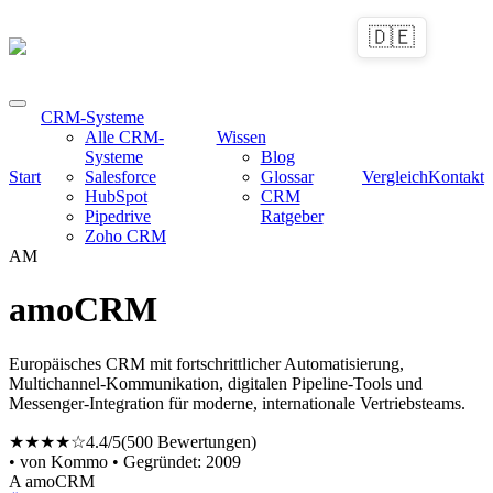
🇩🇪
CRM-Systeme
Alle CRM-
Wissen
Systeme
Blog
Start
Salesforce
Glossar
Vergleich
Kontakt
HubSpot
CRM
Pipedrive
Ratgeber
Zoho CRM
AM
amoCRM
Europäisches CRM mit fortschrittlicher Automatisierung,
Multichannel-Kommunikation, digitalen Pipeline-Tools und
Messenger-Integration für moderne, internationale Vertriebsteams.
★★★★☆
4.4/5
(500 Bewertungen)
• von Kommo
• Gegründet: 2009
A
amoCRM