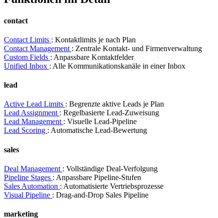
contact
Contact Limits
: Kontaktlimits je nach Plan
Contact Management
: Zentrale Kontakt- und Firmenverwaltung
Custom Fields
: Anpassbare Kontaktfelder
Unified Inbox
: Alle Kommunikationskanäle in einer Inbox
lead
Active Lead Limits
: Begrenzte aktive Leads je Plan
Lead Assignment
: Regelbasierte Lead-Zuweisung
Lead Management
: Visuelle Lead-Pipeline
Lead Scoring
: Automatische Lead-Bewertung
sales
Deal Management
: Vollständige Deal-Verfolgung
Pipeline Stages
: Anpassbare Pipeline-Stufen
Sales Automation
: Automatisierte Vertriebsprozesse
Visual Pipeline
: Drag-and-Drop Sales Pipeline
marketing