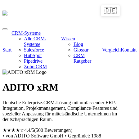
🇩🇪
CRM-Systeme
Alle CRM-
Wissen
Systeme
Blog
Start
Salesforce
Glossar
Vergleich
Kontakt
HubSpot
CRM
Pipedrive
Ratgeber
Zoho CRM
ADITO xRM
Deutsche Enterprise-CRM-Lösung mit umfassender ERP-
Integration, Projektmanagement, Compliance-Features und
spezieller Anpassung für mittelständische Unternehmen im
deutschsprachigen Raum.
★★★★☆
4.4/5
(500 Bewertungen)
• von ADITO Software GmbH
• Gegründet: 1988