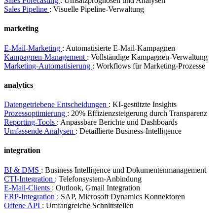
Sales Forecasting
: Umsatzprognosen und Analysen
Sales Pipeline
: Visuelle Pipeline-Verwaltung
marketing
E-Mail-Marketing
: Automatisierte E-Mail-Kampagnen
Kampagnen-Management
: Vollständige Kampagnen-Verwaltung
Marketing-Automatisierung
: Workflows für Marketing-Prozesse
analytics
Datengetriebene Entscheidungen
: KI-gestützte Insights
Prozessoptimierung
: 20% Effizienzsteigerung durch Transparenz
Reporting-Tools
: Anpassbare Berichte und Dashboards
Umfassende Analysen
: Detaillierte Business-Intelligence
integration
BI & DMS
: Business Intelligence und Dokumentenmanagement
CTI-Integration
: Telefonsystem-Anbindung
E-Mail-Clients
: Outlook, Gmail Integration
ERP-Integration
: SAP, Microsoft Dynamics Konnektoren
Offene API
: Umfangreiche Schnittstellen