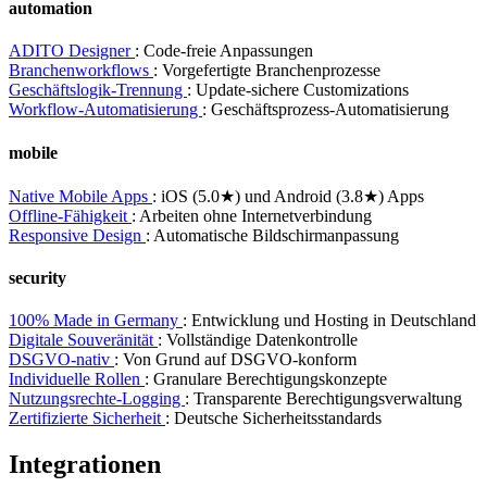
automation
ADITO Designer
: Code-freie Anpassungen
Branchenworkflows
: Vorgefertigte Branchenprozesse
Geschäftslogik-Trennung
: Update-sichere Customizations
Workflow-Automatisierung
: Geschäftsprozess-Automatisierung
mobile
Native Mobile Apps
: iOS (5.0★) und Android (3.8★) Apps
Offline-Fähigkeit
: Arbeiten ohne Internetverbindung
Responsive Design
: Automatische Bildschirmanpassung
security
100% Made in Germany
: Entwicklung und Hosting in Deutschland
Digitale Souveränität
: Vollständige Datenkontrolle
DSGVO-nativ
: Von Grund auf DSGVO-konform
Individuelle Rollen
: Granulare Berechtigungskonzepte
Nutzungsrechte-Logging
: Transparente Berechtigungsverwaltung
Zertifizierte Sicherheit
: Deutsche Sicherheitsstandards
Integrationen