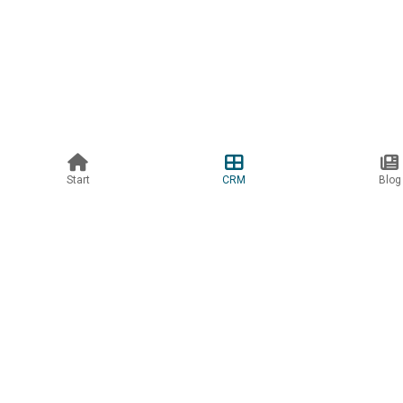
© 2026 CRMTalks. Alle Rechte vorbehalten.
Start
CRM
Blog