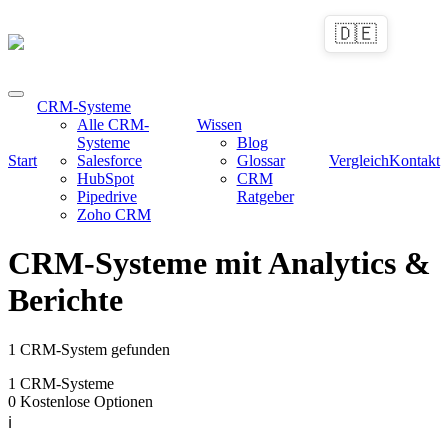
🇩🇪
CRM-Systeme
Alle CRM-
Wissen
Systeme
Blog
Start
Salesforce
Glossar
Vergleich
Kontakt
HubSpot
CRM
Pipedrive
Ratgeber
Zoho CRM
CRM-Systeme mit Analytics &
Berichte
1 CRM-System gefunden
1
CRM-Systeme
0
Kostenlose Optionen
ℹ️