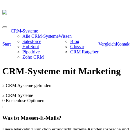
CRM-Systeme
Alle CRM-Systeme
Wissen
Salesforce
Blog
Start
Vergleich
Kontak
HubSpot
Glossar
Pipedrive
CRM Ratgeber
Zoho CRM
CRM-Systeme mit Marketing
2 CRM-Systeme gefunden
2
CRM-Systeme
0
Kostenlose Optionen
ℹ️
Was ist Massen-E-Mails?
Diese Marketing-Funktion ermöglicht gezielte Kundenansprache und